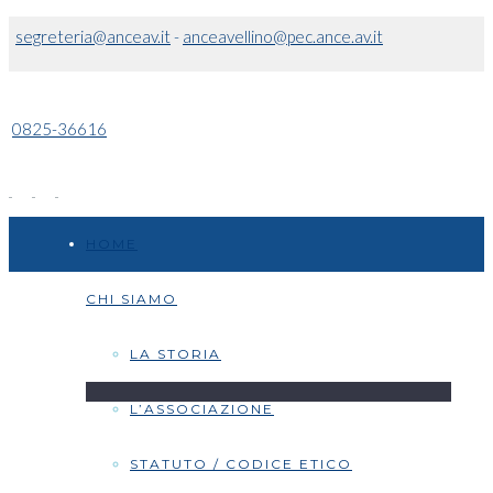
segreteria@anceav.it
-
anceavellino@pec.ance.av.it
0825-36616
HOME
CHI SIAMO
LA STORIA
L’ASSOCIAZIONE
STATUTO / CODICE ETICO