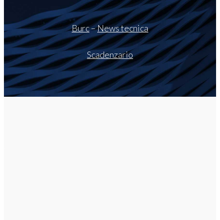
Burc
–
News tecnica
Scadenzario