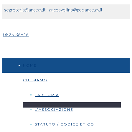
segreteria@anceav.it
-
anceavellino@pec.ance.av.it
0825-36616
HOME
CHI SIAMO
LA STORIA
L’ASSOCIAZIONE
STATUTO / CODICE ETICO