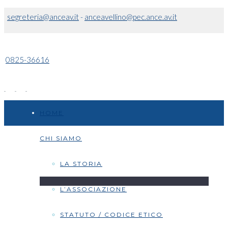
segreteria@anceav.it
-
anceavellino@pec.ance.av.it
0825-36616
HOME
CHI SIAMO
LA STORIA
L’ASSOCIAZIONE
STATUTO / CODICE ETICO