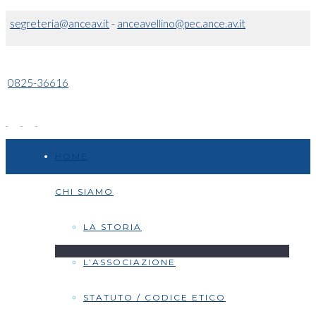
segreteria@anceav.it
-
anceavellino@pec.ance.av.it
0825-36616
HOME
CHI SIAMO
LA STORIA
L’ASSOCIAZIONE
STATUTO / CODICE ETICO