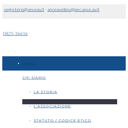
segreteria@anceav.it
-
anceavellino@pec.ance.av.it
0825-36616
HOME
CHI SIAMO
LA STORIA
L’ASSOCIAZIONE
STATUTO / CODICE ETICO