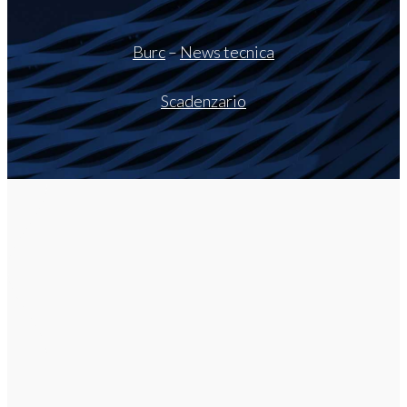
Burc
–
News tecnica
Scadenzario