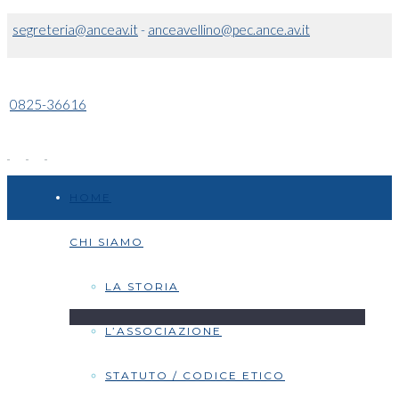
segreteria@anceav.it
-
anceavellino@pec.ance.av.it
0825-36616
HOME
CHI SIAMO
LA STORIA
L’ASSOCIAZIONE
STATUTO / CODICE ETICO