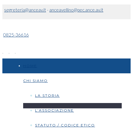
segreteria@anceav.it
-
anceavellino@pec.ance.av.it
0825-36616
HOME
CHI SIAMO
LA STORIA
L’ASSOCIAZIONE
STATUTO / CODICE ETICO