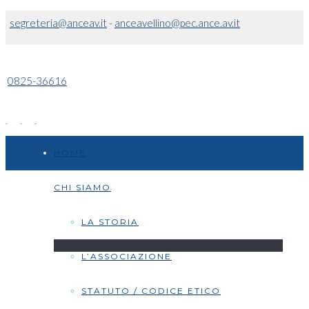
segreteria@anceav.it
-
anceavellino@pec.ance.av.it
0825-36616
HOME
CHI SIAMO
LA STORIA
L’ASSOCIAZIONE
STATUTO / CODICE ETICO