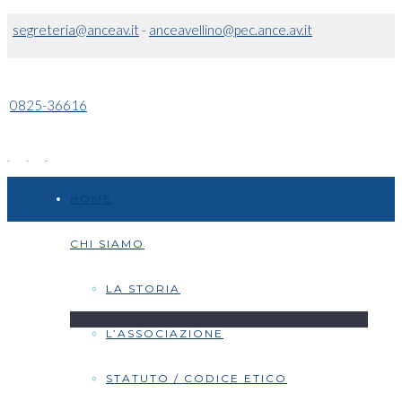
segreteria@anceav.it
-
anceavellino@pec.ance.av.it
0825-36616
HOME
CHI SIAMO
LA STORIA
L’ASSOCIAZIONE
STATUTO / CODICE ETICO