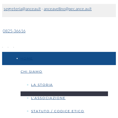
segreteria@anceav.it
-
anceavellino@pec.ance.av.it
0825-36616
HOME
CHI SIAMO
LA STORIA
L’ASSOCIAZIONE
STATUTO / CODICE ETICO