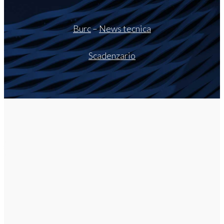
Burc
–
News tecnica
Scadenzario