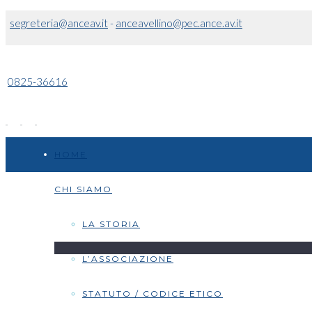
segreteria@anceav.it
-
anceavellino@pec.ance.av.it
0825-36616
HOME
CHI SIAMO
LA STORIA
L’ASSOCIAZIONE
STATUTO / CODICE ETICO