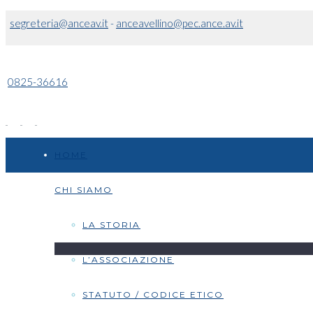
segreteria@anceav.it
-
anceavellino@pec.ance.av.it
0825-36616
HOME
CHI SIAMO
LA STORIA
L’ASSOCIAZIONE
STATUTO / CODICE ETICO