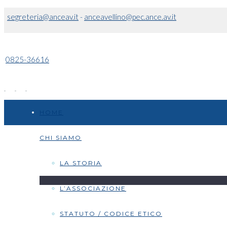
segreteria@anceav.it
-
anceavellino@pec.ance.av.it
0825-36616
HOME
CHI SIAMO
LA STORIA
L’ASSOCIAZIONE
STATUTO / CODICE ETICO