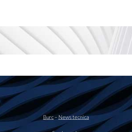
Burc
–
News tecnica