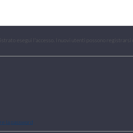
gistrato esegui l'accesso. I nuovi utenti possono registrarsi
are la password