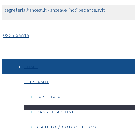
segreteria@anceav.it
-
anceavellino@pec.ance.av.it
0825-36616
HOME
CHI SIAMO
LA STORIA
L’ASSOCIAZIONE
STATUTO / CODICE ETICO