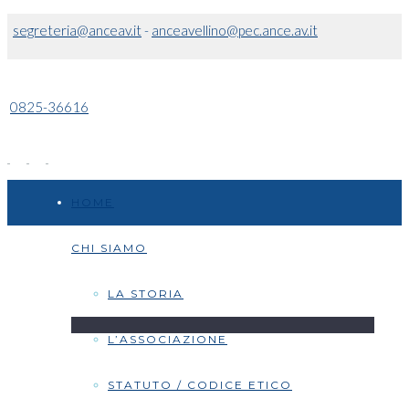
segreteria@anceav.it
-
anceavellino@pec.ance.av.it
0825-36616
HOME
CHI SIAMO
LA STORIA
L’ASSOCIAZIONE
STATUTO / CODICE ETICO