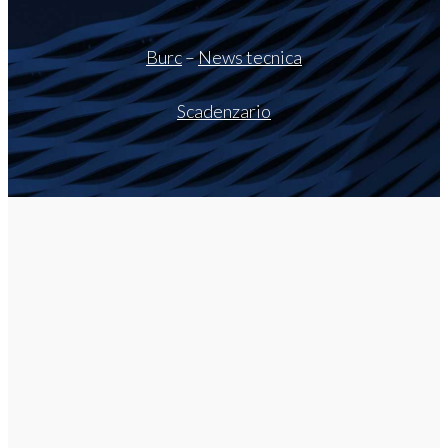
Burc
–
News tecnica
Scadenzario