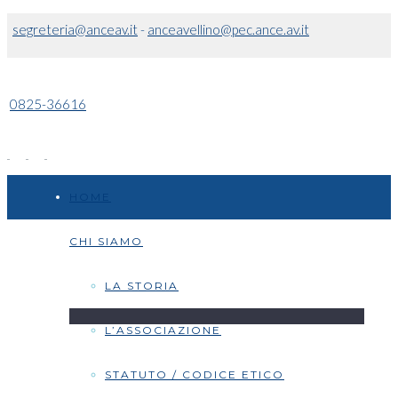
segreteria@anceav.it
-
anceavellino@pec.ance.av.it
0825-36616
HOME
CHI SIAMO
LA STORIA
L’ASSOCIAZIONE
STATUTO / CODICE ETICO