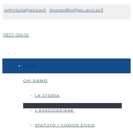
segreteria@anceav.it
-
anceavellino@pec.ance.av.it
0825-36616
HOME
CHI SIAMO
LA STORIA
L’ASSOCIAZIONE
STATUTO / CODICE ETICO