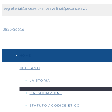
segreteria@anceav.it
-
anceavellino@pec.ance.av.it
0825-36616
HOME
CHI SIAMO
LA STORIA
L’ASSOCIAZIONE
STATUTO / CODICE ETICO