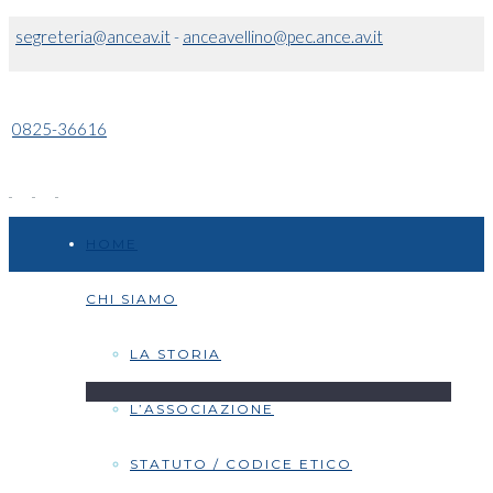
segreteria@anceav.it
-
anceavellino@pec.ance.av.it
0825-36616
HOME
CHI SIAMO
LA STORIA
L’ASSOCIAZIONE
STATUTO / CODICE ETICO