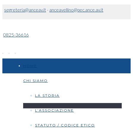
segreteria@anceav.it
-
anceavellino@pec.ance.av.it
0825-36616
HOME
CHI SIAMO
LA STORIA
L’ASSOCIAZIONE
STATUTO / CODICE ETICO