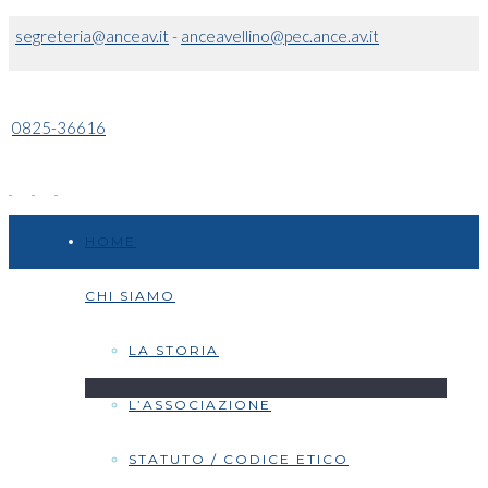
segreteria@anceav.it
-
anceavellino@pec.ance.av.it
0825-36616
HOME
CHI SIAMO
LA STORIA
L’ASSOCIAZIONE
STATUTO / CODICE ETICO