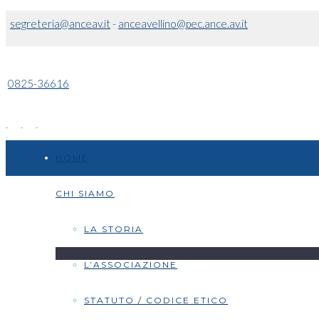
segreteria@anceav.it
-
anceavellino@pec.ance.av.it
0825-36616
HOME
CHI SIAMO
LA STORIA
L’ASSOCIAZIONE
STATUTO / CODICE ETICO