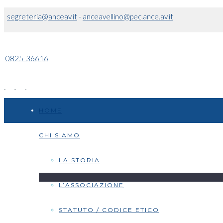
segreteria@anceav.it
-
anceavellino@pec.ance.av.it
0825-36616
HOME
CHI SIAMO
LA STORIA
L’ASSOCIAZIONE
STATUTO / CODICE ETICO