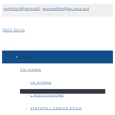
segreteria@anceav.it
-
anceavellino@pec.ance.av.it
0825-36616
HOME
CHI SIAMO
LA STORIA
L’ASSOCIAZIONE
STATUTO / CODICE ETICO