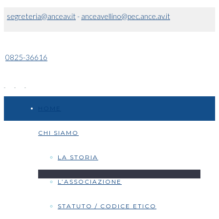
segreteria@anceav.it
-
anceavellino@pec.ance.av.it
0825-36616
HOME
CHI SIAMO
LA STORIA
L’ASSOCIAZIONE
STATUTO / CODICE ETICO