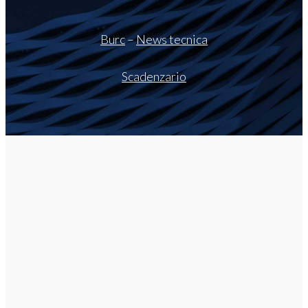
Burc
–
News tecnica
Scadenzario