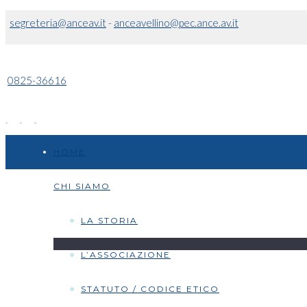
segreteria@anceav.it
-
anceavellino@pec.ance.av.it
0825-36616
HOME
CHI SIAMO
LA STORIA
L’ASSOCIAZIONE
STATUTO / CODICE ETICO