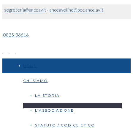
segreteria@anceav.it
-
anceavellino@pec.ance.av.it
0825-36616
HOME
CHI SIAMO
LA STORIA
L’ASSOCIAZIONE
STATUTO / CODICE ETICO