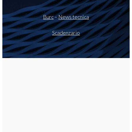
Burc
–
News tecnica
Scadenzario