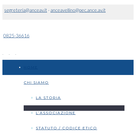
segreteria@anceav.it
-
anceavellino@pec.ance.av.it
0825-36616
HOME
CHI SIAMO
LA STORIA
L’ASSOCIAZIONE
STATUTO / CODICE ETICO