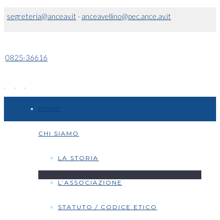
segreteria@anceav.it
-
anceavellino@pec.ance.av.it
0825-36616
HOME
CHI SIAMO
LA STORIA
L’ASSOCIAZIONE
STATUTO / CODICE ETICO