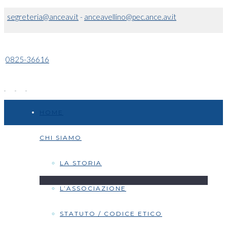
segreteria@anceav.it
-
anceavellino@pec.ance.av.it
0825-36616
HOME
CHI SIAMO
LA STORIA
L’ASSOCIAZIONE
STATUTO / CODICE ETICO