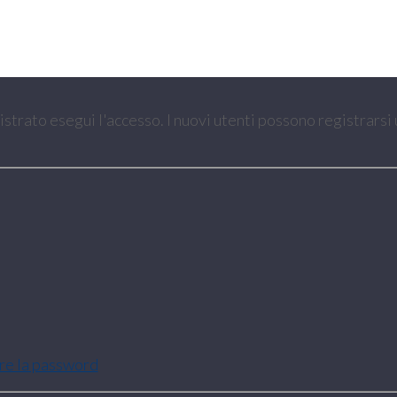
gistrato esegui l'accesso. I nuovi utenti possono registrarsi
are la password