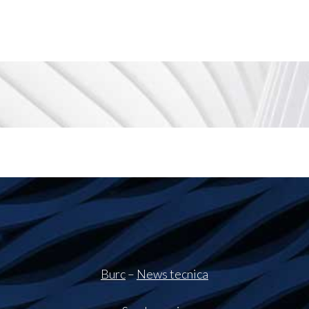
Burc
–
News tecnica