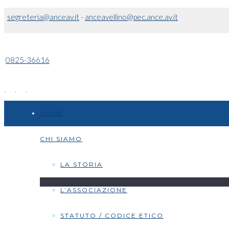
segreteria@anceav.it
-
anceavellino@pec.ance.av.it
0825-36616
HOME
CHI SIAMO
LA STORIA
L’ASSOCIAZIONE
STATUTO / CODICE ETICO