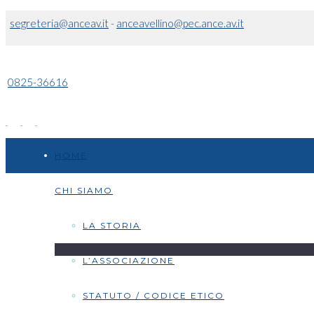
segreteria@anceav.it
-
anceavellino@pec.ance.av.it
0825-36616
HOME
CHI SIAMO
LA STORIA
L’ASSOCIAZIONE
STATUTO / CODICE ETICO