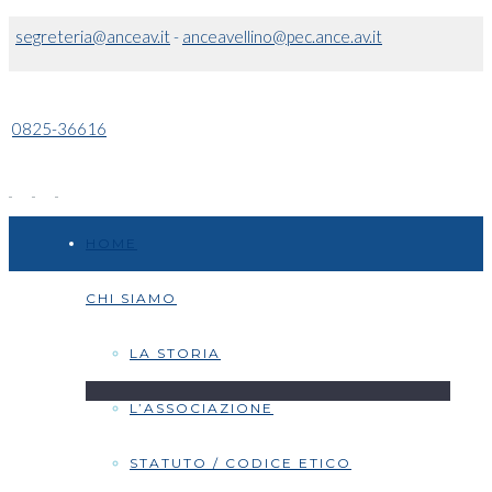
segreteria@anceav.it
-
anceavellino@pec.ance.av.it
0825-36616
HOME
CHI SIAMO
LA STORIA
L’ASSOCIAZIONE
STATUTO / CODICE ETICO