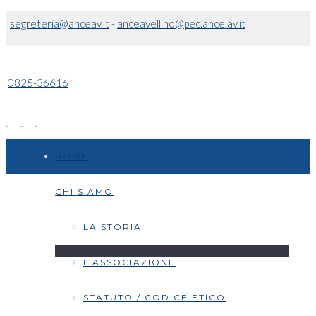
segreteria@anceav.it
-
anceavellino@pec.ance.av.it
0825-36616
HOME
CHI SIAMO
LA STORIA
L’ASSOCIAZIONE
STATUTO / CODICE ETICO