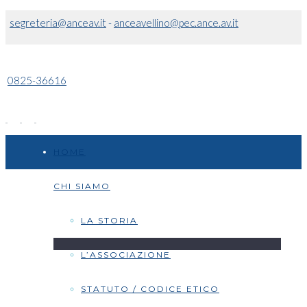
segreteria@anceav.it
-
anceavellino@pec.ance.av.it
0825-36616
HOME
CHI SIAMO
LA STORIA
L’ASSOCIAZIONE
STATUTO / CODICE ETICO