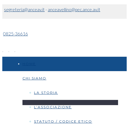
segreteria@anceav.it
-
anceavellino@pec.ance.av.it
0825-36616
HOME
CHI SIAMO
LA STORIA
L’ASSOCIAZIONE
STATUTO / CODICE ETICO