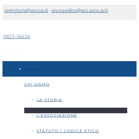
segreteria@anceav.it
-
anceavellino@pec.ance.av.it
0825-36616
HOME
CHI SIAMO
LA STORIA
L’ASSOCIAZIONE
STATUTO / CODICE ETICO