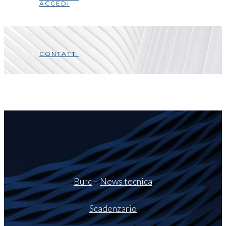
ACCEDI
CONTATTI
Burc
–
News tecnica
Scadenzario