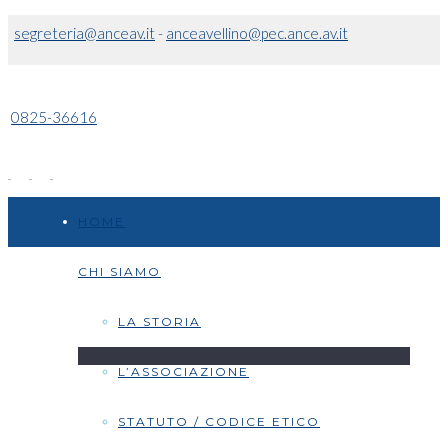
segreteria@anceav.it
-
anceavellino@pec.ance.av.it
0825-36616
HOME
CHI SIAMO
LA STORIA
L’ASSOCIAZIONE
STATUTO / CODICE ETICO