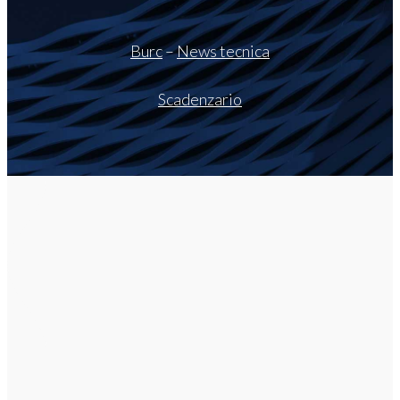
Burc
–
News tecnica
Scadenzario