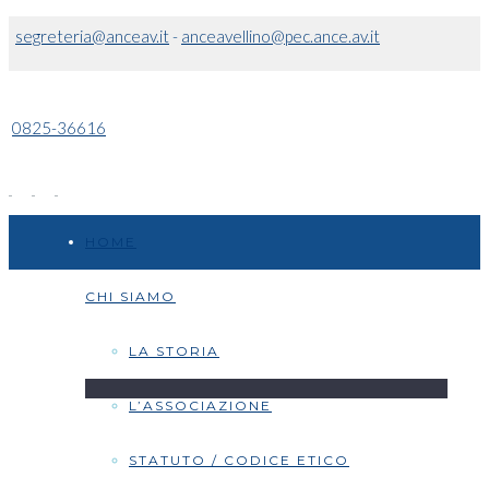
segreteria@anceav.it
-
anceavellino@pec.ance.av.it
0825-36616
HOME
CHI SIAMO
LA STORIA
L’ASSOCIAZIONE
STATUTO / CODICE ETICO