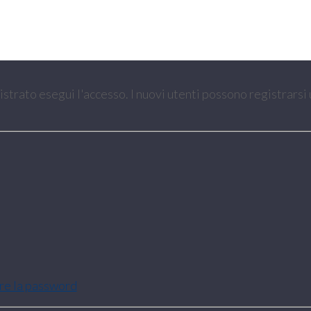
gistrato esegui l'accesso. I nuovi utenti possono registrarsi
are la password