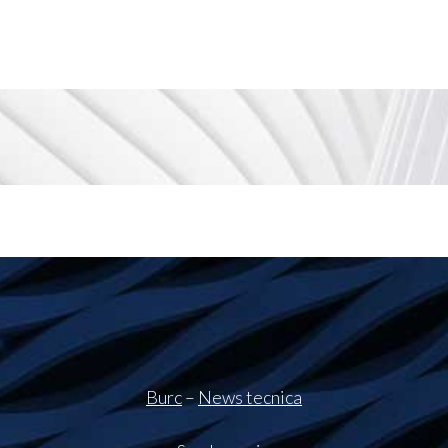
Burc
–
News tecnica