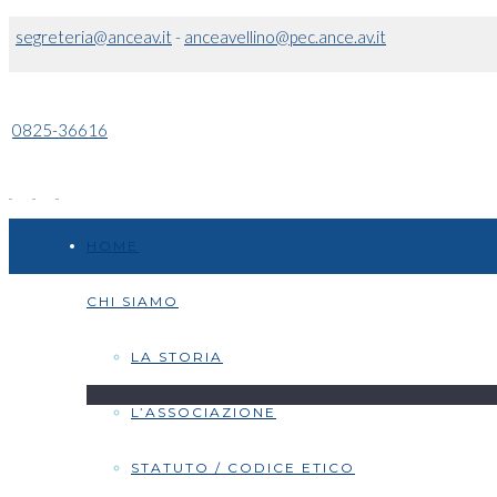
segreteria@anceav.it
-
anceavellino@pec.ance.av.it
0825-36616
HOME
CHI SIAMO
LA STORIA
L’ASSOCIAZIONE
STATUTO / CODICE ETICO