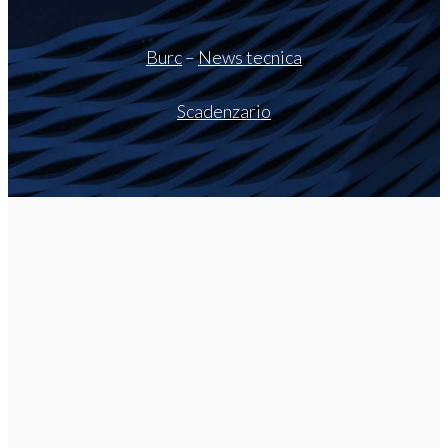
Burc
–
News tecnica
Scadenzario