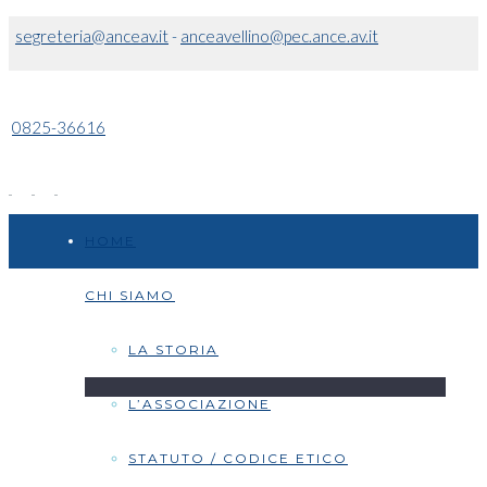
segreteria@anceav.it
-
anceavellino@pec.ance.av.it
0825-36616
HOME
CHI SIAMO
LA STORIA
L’ASSOCIAZIONE
STATUTO / CODICE ETICO