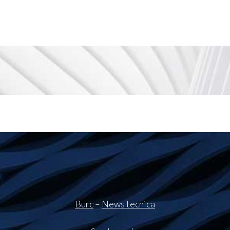
Burc
–
News tecnica