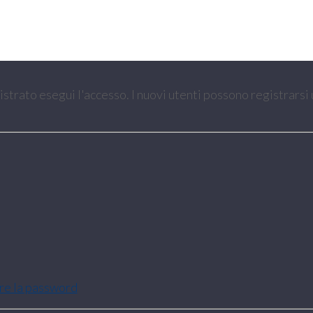
gistrato esegui l'accesso. I nuovi utenti possono registrarsi
are la password