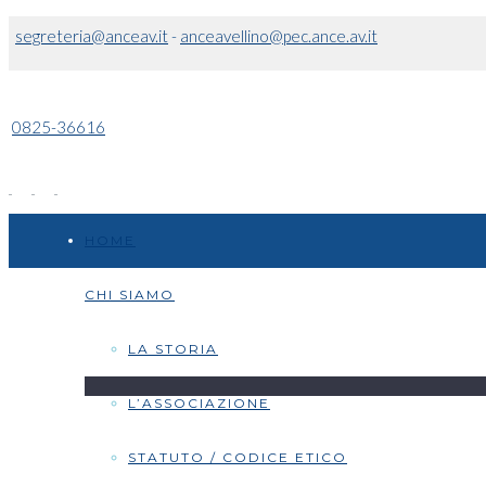
segreteria@anceav.it
-
anceavellino@pec.ance.av.it
0825-36616
HOME
CHI SIAMO
LA STORIA
L’ASSOCIAZIONE
STATUTO / CODICE ETICO