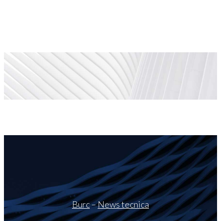
Burc
–
News tecnica