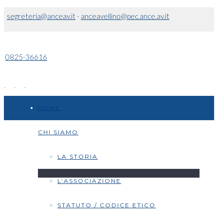
segreteria@anceav.it
-
anceavellino@pec.ance.av.it
0825-36616
HOME
CHI SIAMO
LA STORIA
L’ASSOCIAZIONE
STATUTO / CODICE ETICO