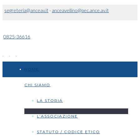
segreteria@anceav.it
-
anceavellino@pec.ance.av.it
0825-36616
HOME
CHI SIAMO
LA STORIA
L’ASSOCIAZIONE
STATUTO / CODICE ETICO