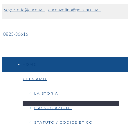
segreteria@anceav.it
-
anceavellino@pec.ance.av.it
0825-36616
HOME
CHI SIAMO
LA STORIA
L’ASSOCIAZIONE
STATUTO / CODICE ETICO