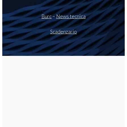
Burc
–
News tecnica
Scadenzario