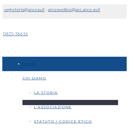
segreteria@anceav.it
-
anceavellino@pec.ance.av.it
0825-36616
HOME
CHI SIAMO
LA STORIA
L’ASSOCIAZIONE
STATUTO / CODICE ETICO