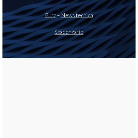
Burc
–
News tecnica
Scadenzario