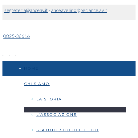
segreteria@anceav.it
-
anceavellino@pec.ance.av.it
0825-36616
HOME
CHI SIAMO
LA STORIA
L’ASSOCIAZIONE
STATUTO / CODICE ETICO