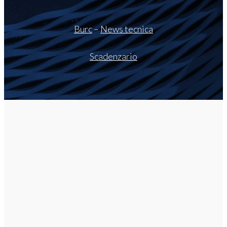
Burc
–
News tecnica
Scadenzario