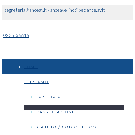
segreteria@anceav.it
-
anceavellino@pec.ance.av.it
0825-36616
HOME
CHI SIAMO
LA STORIA
L’ASSOCIAZIONE
STATUTO / CODICE ETICO