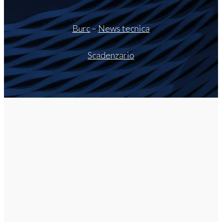
Burc
–
News tecnica
Scadenzario