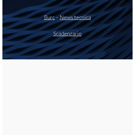
Burc
–
News tecnica
Scadenzario