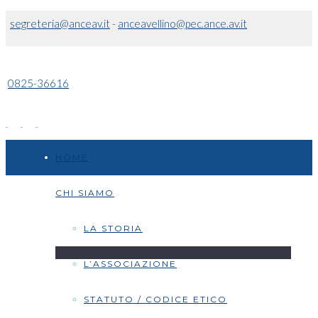
segreteria@anceav.it
-
anceavellino@pec.ance.av.it
0825-36616
HOME
CHI SIAMO
LA STORIA
L’ASSOCIAZIONE
STATUTO / CODICE ETICO