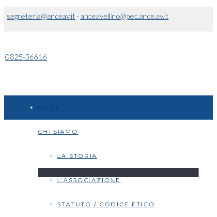
segreteria@anceav.it
-
anceavellino@pec.ance.av.it
0825-36616
HOME
CHI SIAMO
LA STORIA
L’ASSOCIAZIONE
STATUTO / CODICE ETICO