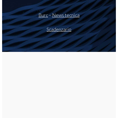
Burc
–
News tecnica
Scadenzario